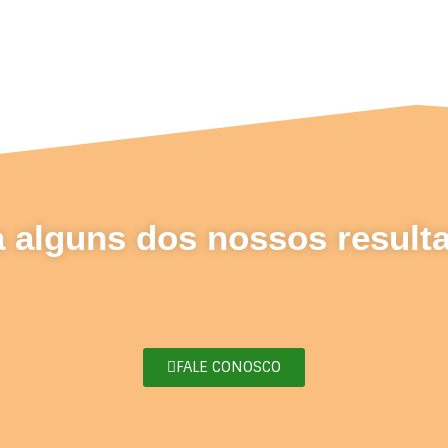
a alguns dos nossos result
FALE CONOSCO